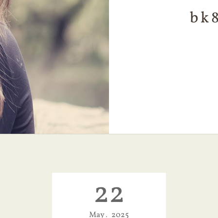
bk
22
May
2025